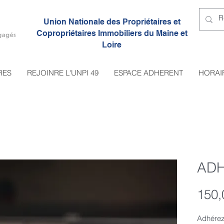
Union Nationale des Propriétaires et
Copropriétaires I
mmobiliers du Maine et
Loire
RES
REJOINRE L'UNPI 49
ESPACE ADHERENT
HORAI
ADH
150,
Adhérez